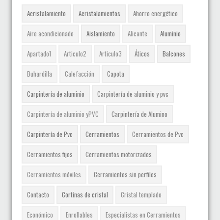
Acristalamiento
Acristalamientos
Ahorro energético
Aire acondicionado
Aislamiento
Alicante
Aluminio
Apartado1
Articulo2
Articulo3
Áticos
Balcones
Buhardilla
Calefacción
Capota
Carpintería de aluminio
Carpintería de aluminio y pvc
Carpintería de aluminio yPVC
Carpintería de Alumino
Carpintería de Pvc
Cerramientos
Cerramientos de Pvc
Cerramientos fijos
Cerramientos motorizados
Cerramientos móviles
Cerramientos sin perfiles
Contacto
Cortinas de cristal
Cristal templado
Económico
Enrollables
Especialistas en Cerramientos